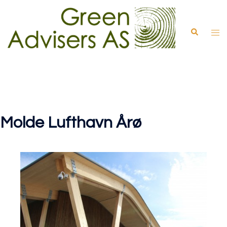
Skip
to
Search
Tog
content
men
Molde Lufthavn Årø