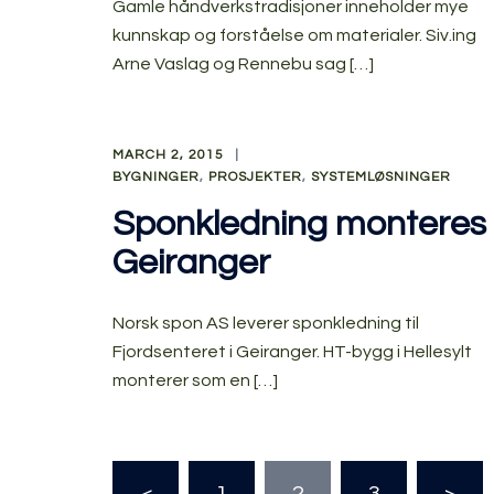
Gamle håndverkstradisjoner inneholder mye
kunnskap og forståelse om materialer. Siv.ing
Arne Vaslag og Rennebu sag […]
MARCH 2, 2015
BYGNINGER
,
PROSJEKTER
,
SYSTEMLØSNINGER
Sponkledning monteres 
Geiranger
Norsk spon AS leverer sponkledning til
Fjordsenteret i Geiranger. HT-bygg i Hellesylt
monterer som en […]
Posts