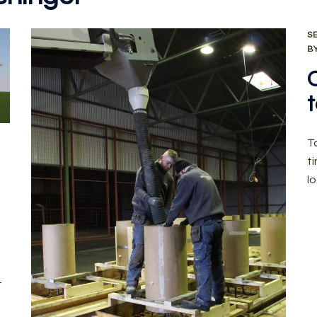
S
B
T
t
lo
t