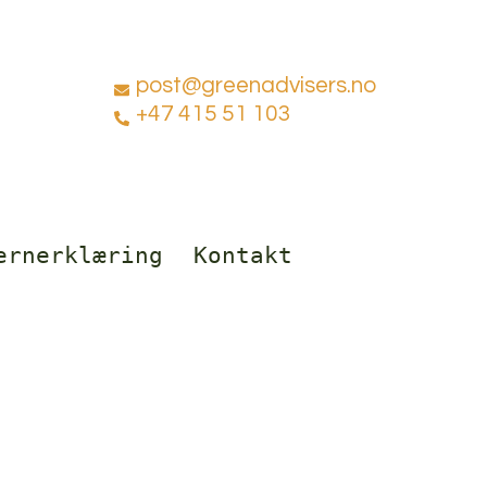
post@greenadvisers.no
+47 415 51 103
ernerklæring
Kontakt