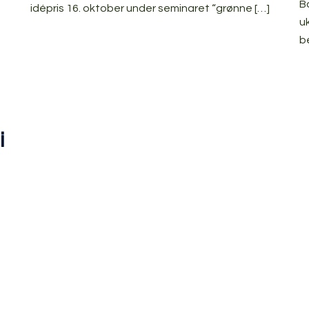
B
idépris 16. oktober under seminaret “grønne […]
u
b
i