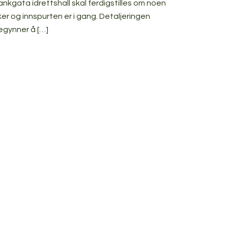
ankgata idrettshall skal ferdigstilles om noen
ker og innspurten er i gang. Detaljeringen
egynner å […]