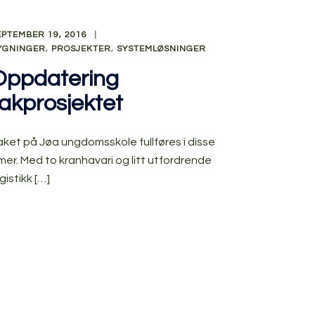
EPTEMBER 19, 2016
YGNINGER
,
PROSJEKTER
,
SYSTEMLØSNINGER
Oppdatering
takprosjektet
aket på Jøa ungdomsskole fullføres i disse
imer. Med to kranhavari og litt utfordrende
gistikk […]