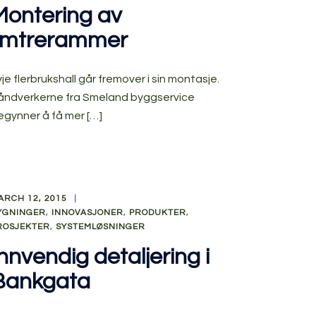
Montering av
limtrerammer
je flerbrukshall går fremover i sin montasje.
åndverkerne fra Smeland byggservice
egynner å få mer […]
ARCH 12, 2015
YGNINGER
,
INNOVASJONER
,
PRODUKTER
,
ROSJEKTER
,
SYSTEMLØSNINGER
nnvendig detaljering i
Bankgata