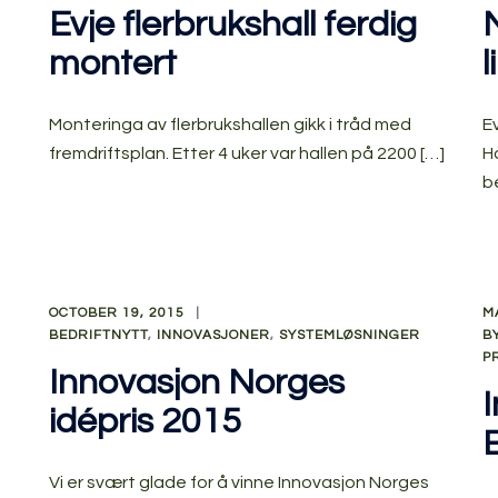
Evje flerbrukshall ferdig
montert
Monteringa av flerbrukshallen gikk i tråd med
Ev
fremdriftsplan. Etter 4 uker var hallen på 2200 […]
H
b
OCTOBER 19, 2015
M
BEDRIFTNYTT
,
INNOVASJONER
,
SYSTEMLØSNINGER
B
P
Innovasjon Norges
I
idépris 2015
Vi er svært glade for å vinne Innovasjon Norges